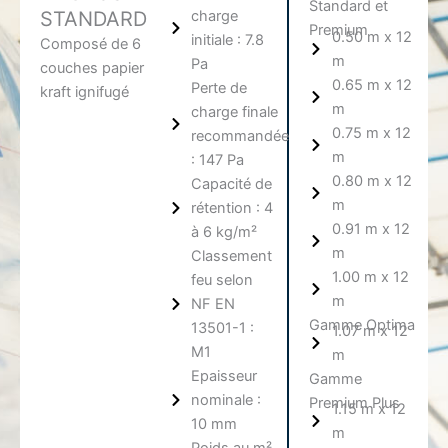
Standard et
STANDARD
charge
Premium
0.50 m x 12
initiale : 7.8
Composé de 6
m
Pa
couches papier
0.65 m x 12
Perte de
kraft ignifugé
m
charge finale
0.75 m x 12
recommandée
m
: 147 Pa
0.80 m x 12
Capacité de
m
rétention : 4
0.91 m x 12
à 6 kg/m²
m
Classement
1.00 m x 12
feu selon
m
NF EN
Gamme Optima
13501-1 :
1.07 m x 12
M1
m
Epaisseur
Gamme
nominale :
Premium Plus
1.15 m x 12
10 mm
m