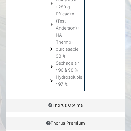
Poids au m²
: 280 g
Efficacité
(Test
Anderson) :
NA
Thermo-
durcissable :
98 %
Séchage air
: 96 à 98 %
Hydrosoluble
: 97 %
Thorus Optima
Thorus Premium