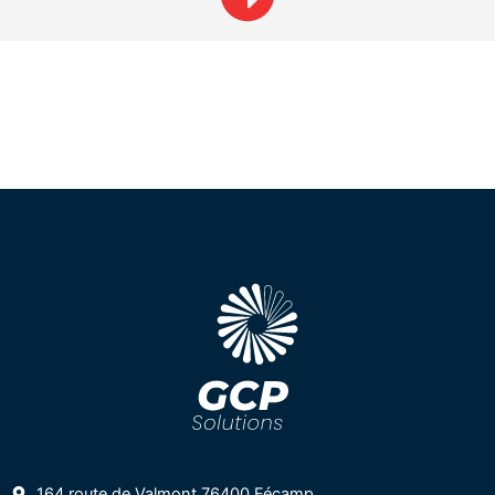
164 route de Valmont 76400 Fécamp